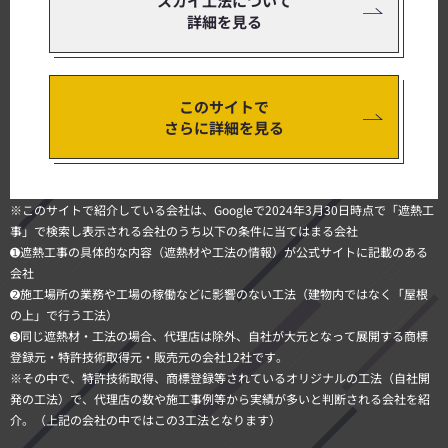
スカイ工法について
詳細を見る
このサイトで
さらに詳細を見る
※このサイトで紹介している会社は、Googleで2024年3月30日時点で「遮熱工
事」で検索し表示される会社のうち以下の条件に当てはまる会社
➊遮熱工事の具体的な内容（遮熱材や工法の情報）が公式サイトに記載のある
会社
➋施工場所の業務や工場の稼働などに影響のない工法（建物内ではなく「屋根
の上」で行う工法）
➌同じ遮熱材・工法の場合、代理店は除外、自社が大元となって展開する商標
登録元・特許技術取得元・販売元の会社12社です。
※その中で、特許技術取得、商標登録等されているオリジナルの工法（自社開
発の工法）で、代理店の数や施工事例等から実績が多いと判断される会社を紹
介。（上記の会社の中ではこの3工法となります）