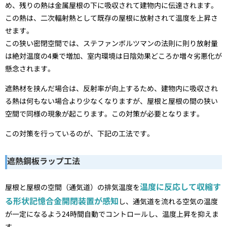
め、残りの熱は金属屋根の下に吸収されて建物内に伝達されます。
この熱は、二次輻射熱として既存の屋根に放射されて温度を上昇さ
せます。
この狭い密閉空間では、ステファンボルツマンの法則に則り放射量
は絶対温度の4乗で増加、室内環境は日陰効果どころか増々劣悪化が
懸念されます。
遮熱材を挟んだ場合は、反射率が向上するため、建物内に吸収され
る熱は何もない場合より少なくなりますが、屋根と屋根の間の狭い
空間で同様の現象が起こります。この対策が必要となります。
この対策を行っているのが、下記の工法です。
遮熱鋼板ラップ工法
温度に反応して収縮す
屋根と屋根の空間（通気道）の排気温度を
る形状記憶合金開閉装置が感知
し、通気道を流れる空気の温度
が一定になるよう24時間自動でコントロールし、温度上昇を抑えま
す。