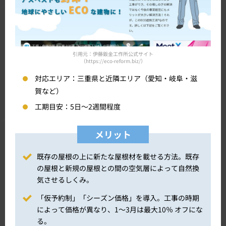
引用元：伊藤鈑金工作所公式サイト
（https://eco-reform.biz/）
対応エリア：
三重県と近隣エリア（愛知・岐阜・滋
賀など）
工期目安：
5日～2週間程度
メリット
既存の屋根の上に新たな屋根材を載せる方法。既存
の屋根と新規の屋根との間の空気層によって自然換
気させるしくみ。
「仮予約制」「シーズン価格」を導入。工事の時期
によって価格が異なり、1～3月は最大10％ オフにな
る。