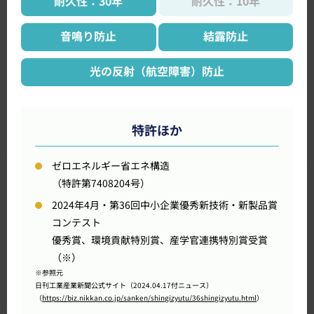
耐久性：30年
耐久性：10年
音鳴り防止
結露防止
光の反射（航空障害）防止
特許ほか
ゼロエネルギー省エネ構造
（特許第7408204号）
2024年4月・第36回中小企業優秀新技術・新製品賞
コンテスト
優秀賞、環境貢献特別賞、産学官連携特別賞受賞
（※）
※参照元
日刊工業産業新聞公式サイト（2024.04.17付ニュース）
（
https://biz.nikkan.co.jp/sanken/shingizyutu/36shingizyutu.html
）