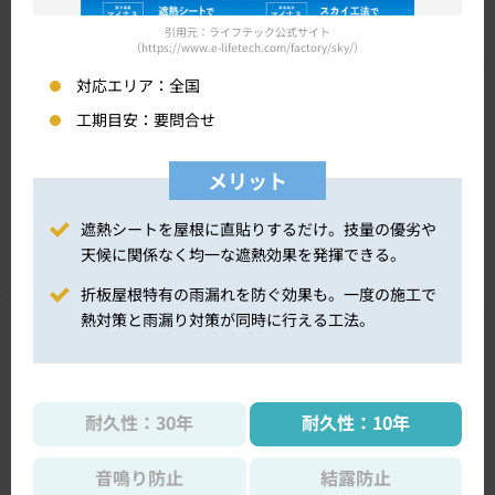
引用元：ライフテック公式サイト
（https://www.e-lifetech.com/factory/sky/）
対応エリア：
全国
工期目安：
要問合せ
メリット
遮熱シートを屋根に直貼りするだけ。技量の優劣や
天候に関係なく均一な遮熱効果を発揮できる。
折板屋根特有の雨漏れを防ぐ効果も。一度の施工で
熱対策と雨漏り対策が同時に行える工法。
耐久性：30年
耐久性：10年
音鳴り防止
結露防止