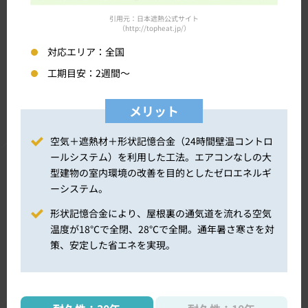
引用元：日本遮熱公式サイト
（http://topheat.jp/）
対応エリア：
全国
工期目安：
2週間～
メリット
空気＋遮熱材＋形状記憶合金（24時間壁温コントロ
ールシステム）を利用した工法。エアコンなしの大
型建物の室内環境の改善を目的としたゼロエネルギ
ーシステム。
形状記憶合金により、屋根裏の通気道を流れる空気
温度が18℃で全閉、28℃で全開。通年暑さ寒さを対
策、安定した省エネを実現。