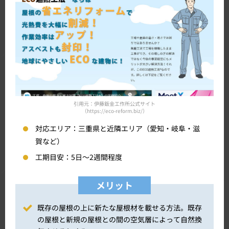
引用元：伊藤鈑金工作所公式サイト
（https://eco-reform.biz/）
対応エリア：
三重県と近隣エリア（愛知・岐阜・滋
賀など）
工期目安：
5日～2週間程度
メリット
既存の屋根の上に新たな屋根材を載せる方法。既存
の屋根と新規の屋根との間の空気層によって自然換