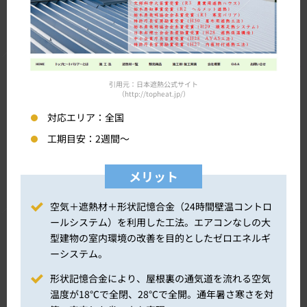
引用元：日本遮熱公式サイト
（http://topheat.jp/）
対応エリア：
全国
工期目安：
2週間～
メリット
空気＋遮熱材＋形状記憶合金（24時間壁温コントロ
ールシステム）を利用した工法。エアコンなしの大
型建物の室内環境の改善を目的としたゼロエネルギ
ーシステム。
形状記憶合金により、屋根裏の通気道を流れる空気
温度が18℃で全閉、28℃で全開。通年暑さ寒さを対