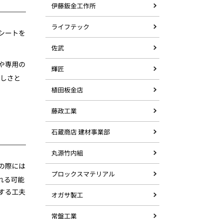
伊藤鈑金工作所
ライフテック
シートを
佐武
や専用の
輝匠
しさと
植田板金店
藤政工業
石蔵商店 建材事業部
丸源竹内組
の際には
プロックスマテリアル
れる可能
する工夫
オガサ製工
常盤工業